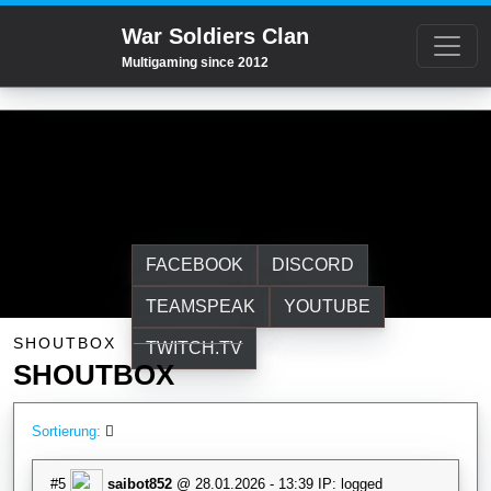
War Soldiers Clan
Multigaming since 2012
FACEBOOK
DISCORD
TEAMSPEAK
YOUTUBE
Shoutbox
SHOUTBOX
TWITCH.TV
SHOUTBOX
Sortierung:
#5
saibot852
@ 28.01.2026 - 13:39 IP: logged