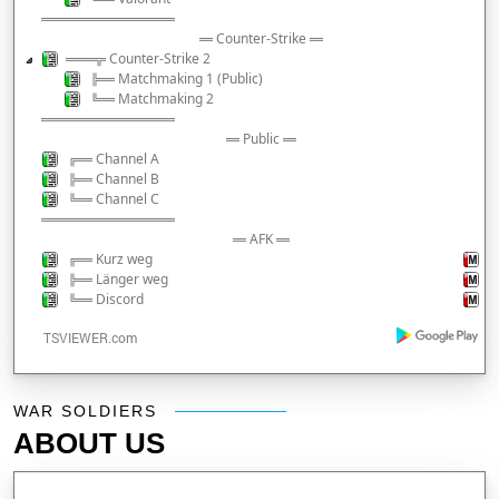
══════════
═ Counter-Strike ═
══╦ Counter-Strike 2
╠═ Matchmaking 1 (Public)
╚═ Matchmaking 2
══════════
═ Public ═
╔═ Channel A
╠═ Channel B
╚═ Channel C
══════════
═ AFK ═
╔═ Kurz weg
╠═ Länger weg
╚═ Discord
War Soldiers
WAR SOLDIERS
ABOUT US