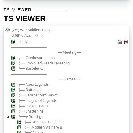
TS-Viewer
TS-VIEWER
TS VIEWER
[WS] War Soldiers Clan
User: 0 / 32
⟳
◌
Lobby
══════════
═ Meeting ═
╔═ Clanbesprechung
╠═ Co/Squad- Leader Meeting
╚═ Bastelecke
══════════
═ Games ═
╔═ Apex Legends
╠═ Battlefield
╠═ Escape from Tarkov
╠═ League of Legends
╠═ Rocket League
╠═ Shatterline
╚═╦ Sonstige
╠═ Deep Rock Galactic
╠═ Modern Warfare II
╚═ Valorant