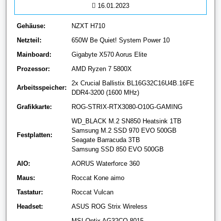
16.01.2023
Gehäuse:
NZXT H710
Netzteil:
650W Be Quiet! System Power 10
Mainboard:
Gigabyte X570 Aorus Elite
Prozessor:
AMD Ryzen 7 5800X
2x Crucial Ballistix BL16G32C16U4B.16FE
Arbeitsspeicher:
DDR4-3200 (1600 MHz)
Grafikkarte:
ROG-STRIX-RTX3080-O10G-GAMING
WD_BLACK M.2 SN850 Heatsink 1TB
Samsung M.2 SSD 970 EVO 500GB
Festplatten:
Seagate Barracuda 3TB
Samsung SSD 850 EVO 500GB
AIO:
AORUS Waterforce 360
Maus:
Roccat Kone aimo
Tastatur:
Roccat Vulcan
Headset:
ASUS ROG Strix Wireless
MSI Optix AG32CQ-8015