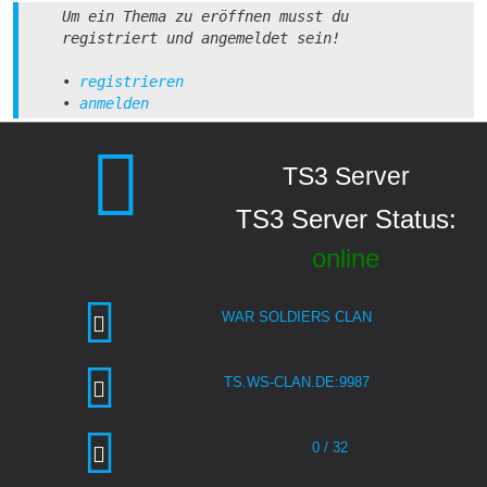
Um ein Thema zu eröffnen musst du
registriert und angemeldet sein!
•
registrieren
•
anmelden
TS3 Server
TS3 Server Status:
online
WAR SOLDIERS CLAN
TS.WS-CLAN.DE:9987
0 / 32