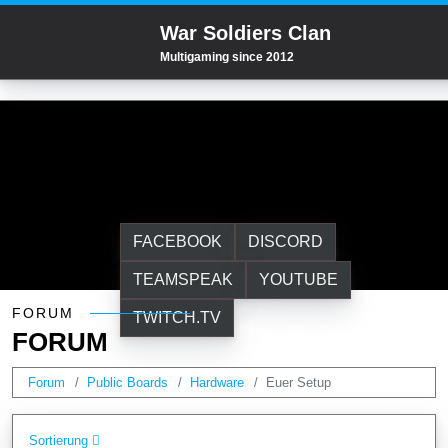
War Soldiers Clan
Multigaming since 2012
FACEBOOK
DISCORD
TEAMSPEAK
YOUTUBE
Forum
FORUM
TWITCH.TV
FORUM
Forum
Public Boards
Hardware
Euer Setup
Sortierung