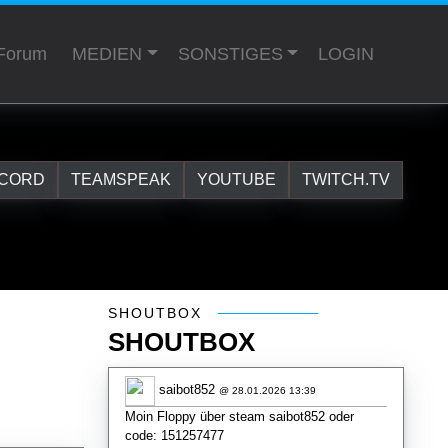
Forum
MEDIEN
SONSTIGES
LOGIN
SCORD
TEAMSPEAK
YOUTUBE
TWITCH.TV
Shoutbox
SHOUTBOX
SHOUTBOX
saibot852
@ 28.01.2026 13:39
Moin Floppy über steam saibot852 oder
code: 151257477