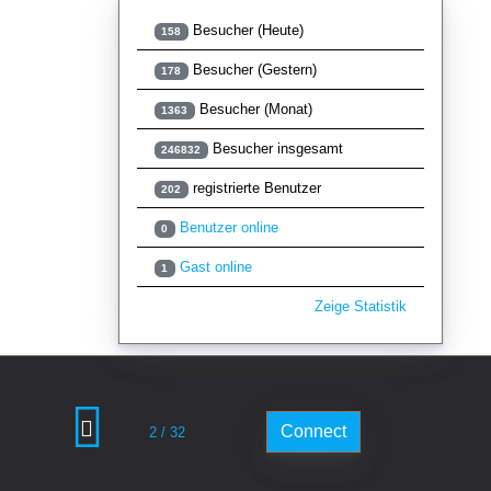
Besucher (Heute)
158
Besucher (Gestern)
178
Besucher (Monat)
1363
Besucher insgesamt
246832
registrierte Benutzer
202
Benutzer online
0
Gast online
1
Zeige Statistik
Connect
2 / 32