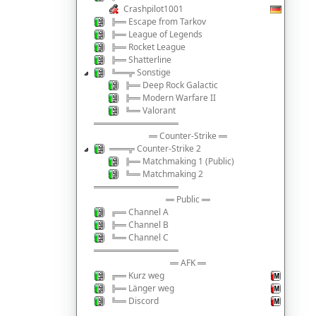
Crashpilot1001
╠═ Escape from Tarkov
╠═ League of Legends
╠═ Rocket League
╠═ Shatterline
╚═╦ Sonstige
╠═ Deep Rock Galactic
╠═ Modern Warfare II
╚═ Valorant
══════════
═ Counter-Strike ═
══╦ Counter-Strike 2
╠═ Matchmaking 1 (Public)
╚═ Matchmaking 2
══════════
═ Public ═
╔═ Channel A
╠═ Channel B
╚═ Channel C
══════════
═ AFK ═
╔═ Kurz weg
╠═ Länger weg
╚═ Discord