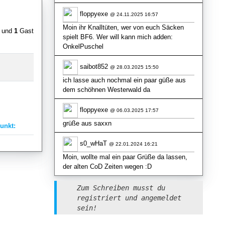
floppyexe
@ 24.11.2025 16:57
Moin ihr Knalltüten, wer von euch Säcken
r und
1
Gast
spielt BF6. Wer will kann mich adden:
OnkelPuschel
saibot852
@ 28.03.2025 15:50
ich lasse auch nochmal ein paar güße aus
dem schöhnen Westerwald da
floppyexe
@ 06.03.2025 17:57
grüße aus saxxn
unkt:
s0_wHaT
@ 22.01.2024 16:21
Moin, wollte mal ein paar Grüße da lassen,
der alten CoD Zeiten wegen :D
Zum Schreiben musst du
registriert und angemeldet
sein!
Discord