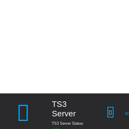
TS3
Server
W
TS3 Server Status:
online