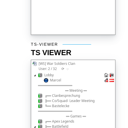
TS-Viewer
TS-VIEWER
TS VIEWER
[WS] War Soldiers Clan
User: 2 / 32
⟳
◌
Lobby
Marcel
══════════
═ Meeting ═
╔═ Clanbesprechung
╠═ Co/Squad- Leader Meeting
╚═ Bastelecke
══════════
═ Games ═
╔═ Apex Legends
╠═ Battlefield