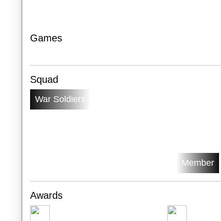
Games
Squad
War Soldiers
Member
Awards