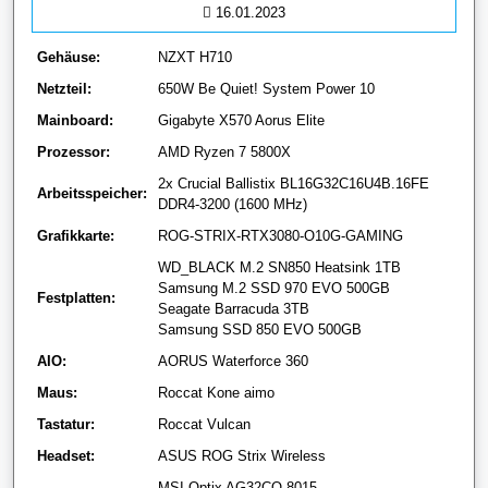
16.01.2023
Gehäuse:
NZXT H710
Netzteil:
650W Be Quiet! System Power 10
Mainboard:
Gigabyte X570 Aorus Elite
Prozessor:
AMD Ryzen 7 5800X
2x Crucial Ballistix BL16G32C16U4B.16FE
Arbeitsspeicher:
DDR4-3200 (1600 MHz)
Grafikkarte:
ROG-STRIX-RTX3080-O10G-GAMING
WD_BLACK M.2 SN850 Heatsink 1TB
Samsung M.2 SSD 970 EVO 500GB
Festplatten:
Seagate Barracuda 3TB
Samsung SSD 850 EVO 500GB
AIO:
AORUS Waterforce 360
Maus:
Roccat Kone aimo
Tastatur:
Roccat Vulcan
Headset:
ASUS ROG Strix Wireless
MSI Optix AG32CQ-8015