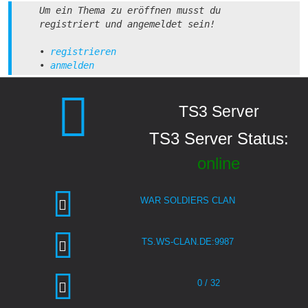
Um ein Thema zu eröffnen musst du
registriert und angemeldet sein!
•
registrieren
•
anmelden
TS3 Server
TS3 Server Status:
online
WAR SOLDIERS CLAN
TS.WS-CLAN.DE:9987
0 / 32