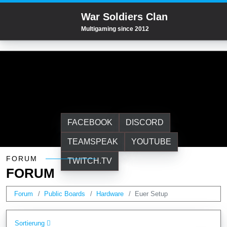
War Soldiers Clan
Multigaming since 2012
FACEBOOK
DISCORD
TEAMSPEAK
YOUTUBE
Forum
FORUM
TWITCH.TV
FORUM
Forum
Public Boards
Hardware
Euer Setup
Sortierung